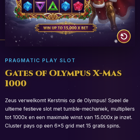
PRAGMATIC PLAY SLOT
Gates of Olympus X-Mas
1000
Zeus verwelkomt Kerstmis op de Olympus! Speel de
ultieme festieve slot met tumble-mechaniek, multipliers
tot 1000x en een maximale winst van 15.000x je inzet.
Cluster pays op een 6x5 grid met 15 gratis spins.